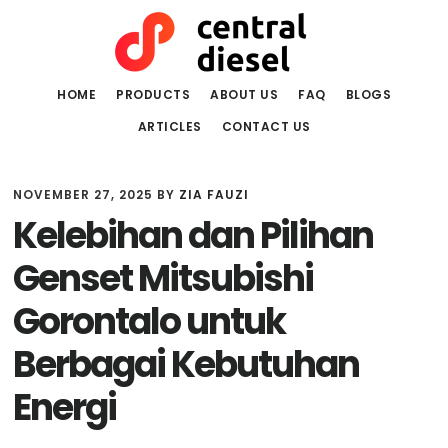
Skip
Skip
to
to
main
primary
content
sidebar
HOME
PRODUCTS
ABOUT US
FAQ
BLOGS
ARTICLES
CONTACT US
NOVEMBER 27, 2025
BY
ZIA FAUZI
Kelebihan dan Pilihan
Genset Mitsubishi
Gorontalo untuk
Berbagai Kebutuhan
Energi