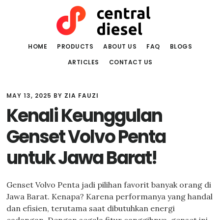
Skip
Skip
to
to
main
primary
content
sidebar
HOME
PRODUCTS
ABOUT US
FAQ
BLOGS
ARTICLES
CONTACT US
MAY 13, 2025
BY
ZIA FAUZI
Kenali Keunggulan
Genset Volvo Penta
untuk Jawa Barat!
Genset Volvo Penta jadi pilihan favorit banyak orang di
Jawa Barat. Kenapa? Karena performanya yang handal
dan efisien, terutama saat dibutuhkan energi