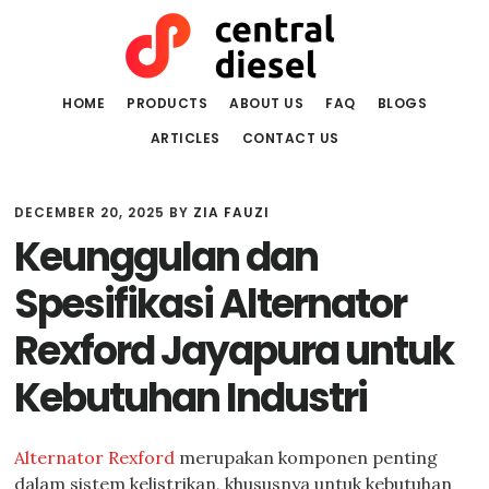
Skip
Skip
to
to
main
primary
content
sidebar
HOME
PRODUCTS
ABOUT US
FAQ
BLOGS
ARTICLES
CONTACT US
DECEMBER 20, 2025
BY
ZIA FAUZI
Keunggulan dan
Spesifikasi Alternator
Rexford Jayapura untuk
Kebutuhan Industri
Alternator Rexford
merupakan komponen penting
dalam sistem kelistrikan, khususnya untuk kebutuhan