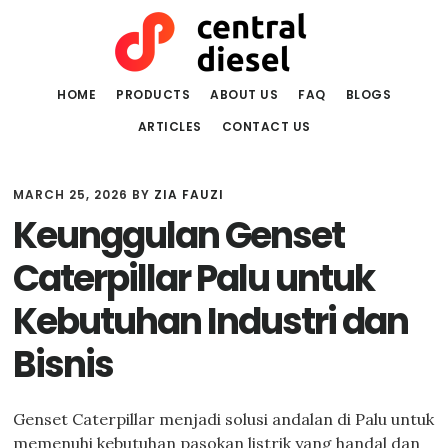
Skip
Skip
to
to
main
primary
content
sidebar
HOME
PRODUCTS
ABOUT US
FAQ
BLOGS
ARTICLES
CONTACT US
MARCH 25, 2026
BY
ZIA FAUZI
Keunggulan Genset
Caterpillar Palu untuk
Kebutuhan Industri dan
Bisnis
Genset Caterpillar menjadi solusi andalan di Palu untuk
memenuhi kebutuhan pasokan listrik yang handal dan