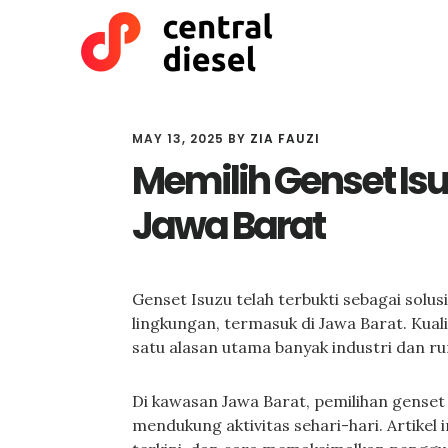
Skip
Skip
to
to
main
primary
content
sidebar
MAY 13, 2025
BY
ZIA FAUZI
Memilih Genset Isu
Jawa Barat
Genset Isuzu telah terbukti sebagai solus
lingkungan, termasuk di Jawa Barat. Kuali
satu alasan utama banyak industri dan ru
Di kawasan Jawa Barat, pemilihan genset
mendukung aktivitas sehari-hari. Artikel 