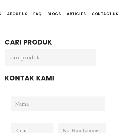
S
ABOUT US
FAQ
BLOGS
ARTICLES
CONTACT US
Primary
CARI PRODUK
Sidebar
KONTAK KAMI