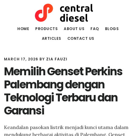
Skip
Skip
to
to
main
primary
content
sidebar
HOME
PRODUCTS
ABOUT US
FAQ
BLOGS
ARTICLES
CONTACT US
MARCH 17, 2026
BY
ZIA FAUZI
Memilih Genset Perkins
Palembang dengan
Teknologi Terbaru dan
Garansi
Keandalan pasokan listrik menjadi kunci utama dalam
mendukung berbagai aktivitas di Palembang. Genset