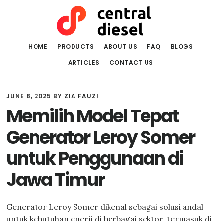
Skip
Skip
to
to
main
primary
content
sidebar
HOME
PRODUCTS
ABOUT US
FAQ
BLOGS
ARTICLES
CONTACT US
JUNE 8, 2025
BY
ZIA FAUZI
Memilih Model Tepat
Generator Leroy Somer
untuk Penggunaan di
Jawa Timur
Generator Leroy Somer dikenal sebagai solusi andal
untuk kebutuhan enerji di berbagai sektor, termasuk di