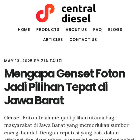
Skip
Skip
to
to
main
primary
content
sidebar
HOME
PRODUCTS
ABOUT US
FAQ
BLOGS
ARTICLES
CONTACT US
MAY 13, 2025
BY
ZIA FAUZI
Mengapa Genset Foton
Jadi Pilihan Tepat di
Jawa Barat
Genset Foton telah menjadi pilihan utama bagi
masyarakat di Jawa Barat yang memerlukan sumber
energi handal. Dengan reputasi yang baik dalam