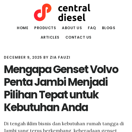
Skip
Skip
to
to
main
primary
content
sidebar
HOME
PRODUCTS
ABOUT US
FAQ
BLOGS
ARTICLES
CONTACT US
DECEMBER 9, 2025
BY
ZIA FAUZI
Mengapa Genset Volvo
Penta Jambi Menjadi
Pilihan Tepat untuk
Kebutuhan Anda
Di tengah iklim bisnis dan kebutuhan rumah tangga di
Jambi yang terus berkembang, keberadaan genset