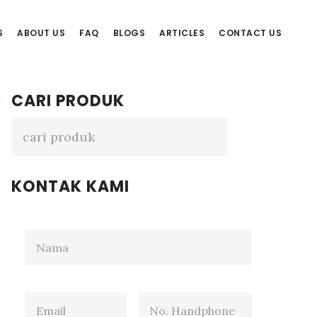
S
ABOUT US
FAQ
BLOGS
ARTICLES
CONTACT US
Primary
CARI PRODUK
Sidebar
KONTAK KAMI