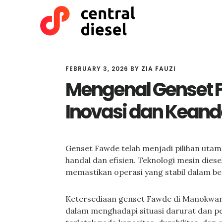
Skip
Skip
to
to
main
primary
content
sidebar
FEBRUARY 3, 2026
BY
ZIA FAUZI
Mengenal Genset 
Inovasi dan Keand
Genset Fawde telah menjadi pilihan uta
handal dan efisien. Teknologi mesin diese
memastikan operasi yang stabil dalam ber
Ketersediaan genset Fawde di Manokwar
dalam menghadapi situasi darurat dan pe