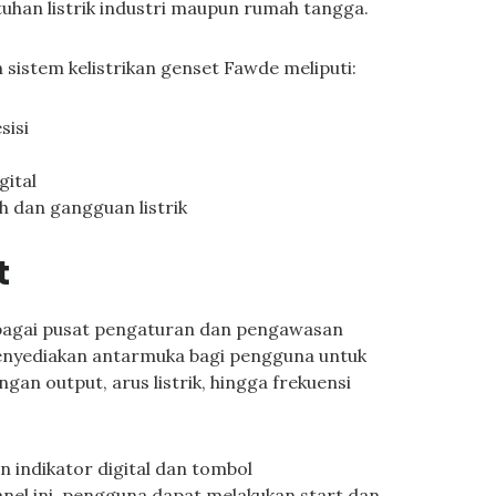
uhan listrik industri maupun rumah tangga.
istem kelistrikan genset Fawde meliputi:
sisi
gital
h dan gangguan listrik
t
ebagai pusat pengaturan dan pengawasan
enyediakan antarmuka bagi pengguna untuk
gan output, arus listrik, hingga frekuensi
 indikator digital dan tombol
anel ini, pengguna dapat melakukan start dan