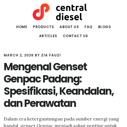
Skip
Skip
to
to
main
primary
content
sidebar
HOME
PRODUCTS
ABOUT US
FAQ
BLOGS
ARTICLES
CONTACT US
MARCH 2, 2026
BY
ZIA FAUZI
Mengenal Genset
Genpac Padang:
Spesifikasi, Keandalan,
dan Perawatan
Dalam era ketergantungan pada sumber energi yang
handal, genset Genpac menjadi solusi penting untuk