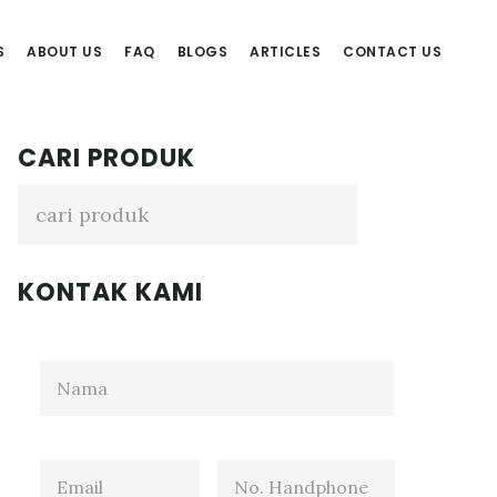
S
ABOUT US
FAQ
BLOGS
ARTICLES
CONTACT US
Primary
CARI PRODUK
Sidebar
KONTAK KAMI