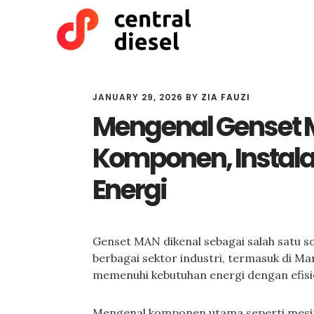
Skip
Skip
to
to
main
primary
content
sidebar
JANUARY 29, 2026
BY
ZIA FAUZI
Mengenal Genset
Komponen, Instalas
Energi
Genset MAN dikenal sebagai salah satu so
berbagai sektor industri, termasuk di M
memenuhi kebutuhan energi dengan efisie
Mengenal komponen utama seperti mesin, 