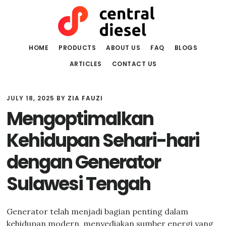
Skip
Skip
to
to
main
primary
content
sidebar
HOME
PRODUCTS
ABOUT US
FAQ
BLOGS
ARTICLES
CONTACT US
JULY 18, 2025
BY
ZIA FAUZI
Mengoptimalkan
Kehidupan Sehari-hari
dengan Generator
Sulawesi Tengah
Generator telah menjadi bagian penting dalam
kehidupan modern, menyediakan sumber energi yang