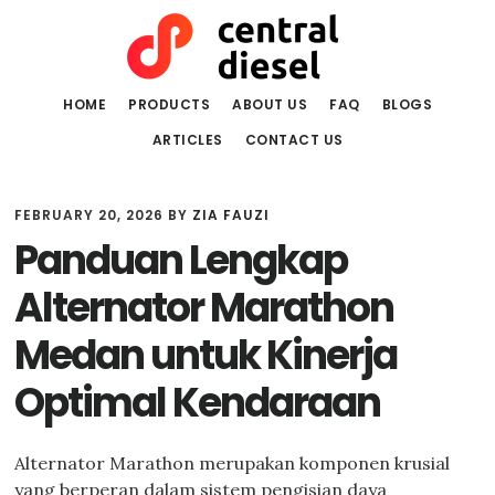
Skip
Skip
to
to
main
primary
content
sidebar
HOME
PRODUCTS
ABOUT US
FAQ
BLOGS
ARTICLES
CONTACT US
FEBRUARY 20, 2026
BY
ZIA FAUZI
Panduan Lengkap
Alternator Marathon
Medan untuk Kinerja
Optimal Kendaraan
Alternator Marathon merupakan komponen krusial
yang berperan dalam sistem pengisian daya