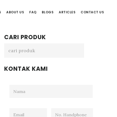
S
ABOUT US
FAQ
BLOGS
ARTICLES
CONTACT US
Primary
CARI PRODUK
Sidebar
KONTAK KAMI