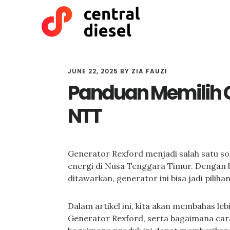
Skip
Skip
to
to
main
primary
content
sidebar
JUNE 22, 2025
BY
ZIA FAUZI
Panduan Memilih G
NTT
Generator Rexford menjadi salah satu s
energi di Nusa Tenggara Timur. Dengan 
ditawarkan, generator ini bisa jadi pilih
Dalam artikel ini, kita akan membahas le
Generator Rexford, serta bagaimana cara