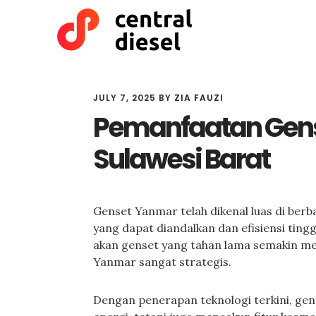
Skip
Skip
to
to
main
primary
content
sidebar
JULY 7, 2025
BY
ZIA FAUZI
Pemanfaatan Gens
Sulawesi Barat
Genset Yanmar telah dikenal luas di ber
yang dapat diandalkan dan efisiensi ting
akan genset yang tahan lama semakin me
Yanmar sangat strategis.
Dengan penerapan teknologi terkini, gen