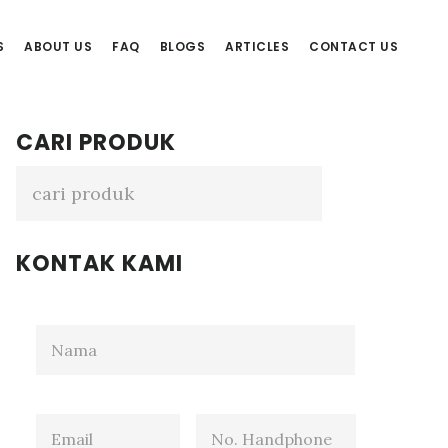
S
ABOUT US
FAQ
BLOGS
ARTICLES
CONTACT US
Primary
CARI PRODUK
Sidebar
KONTAK KAMI