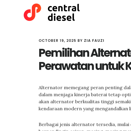
Skip
Skip
to
to
main
primary
content
sidebar
OCTOBER 19, 2025
BY
ZIA FAUZI
Pemilihan Alternat
Perawatan untuk K
Alternator memegang peran penting dala
dalam menjaga kinerja baterai tetap opti
akan alternator berkualitas tinggi sema
kendaraan modern yang mengandalkan list
Berbagai jenis alternator tersedia, mula