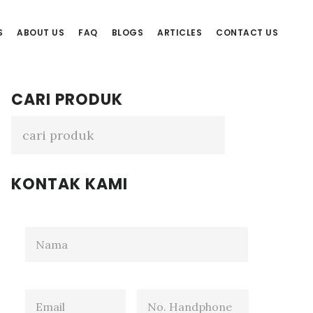
S
ABOUT US
FAQ
BLOGS
ARTICLES
CONTACT US
Primary
CARI PRODUK
Sidebar
KONTAK KAMI