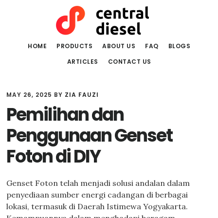
Skip
Skip
to
to
main
primary
content
sidebar
HOME
PRODUCTS
ABOUT US
FAQ
BLOGS
ARTICLES
CONTACT US
MAY 26, 2025
BY
ZIA FAUZI
Pemilihan dan
Penggunaan Genset
Foton di DIY
Genset Foton telah menjadi solusi andalan dalam
penyediaan sumber energi cadangan di berbagai
lokasi, termasuk di Daerah Istimewa Yogyakarta.