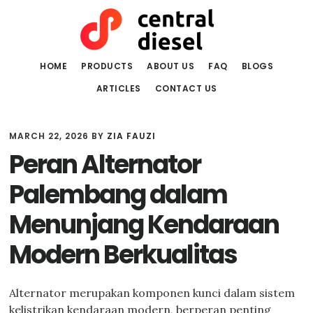
Skip
Skip
to
to
main
primary
content
sidebar
HOME
PRODUCTS
ABOUT US
FAQ
BLOGS
ARTICLES
CONTACT US
MARCH 22, 2026
BY
ZIA FAUZI
Peran Alternator
Palembang dalam
Menunjang Kendaraan
Modern Berkualitas
Alternator merupakan komponen kunci dalam sistem
kelistrikan kendaraan modern, berperan penting