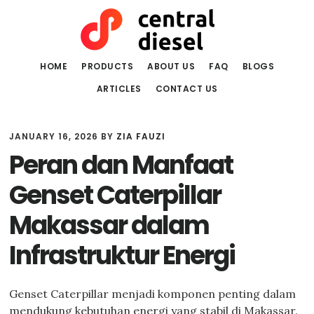
Skip
Skip
to
to
main
primary
content
sidebar
HOME
PRODUCTS
ABOUT US
FAQ
BLOGS
ARTICLES
CONTACT US
JANUARY 16, 2026
BY
ZIA FAUZI
Peran dan Manfaat
Genset Caterpillar
Makassar dalam
Infrastruktur Energi
Genset Caterpillar menjadi komponen penting dalam
mendukung kebutuhan energi yang stabil di Makassar.