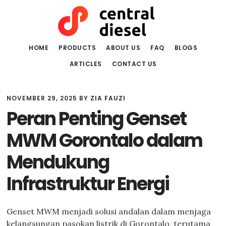
Skip
Skip
to
to
main
primary
content
sidebar
HOME
PRODUCTS
ABOUT US
FAQ
BLOGS
ARTICLES
CONTACT US
NOVEMBER 29, 2025
BY
ZIA FAUZI
Peran Penting Genset
MWM Gorontalo dalam
Mendukung
Infrastruktur Energi
Genset MWM menjadi solusi andalan dalam menjaga
kelangsungan pasokan listrik di Gorontalo, terutama