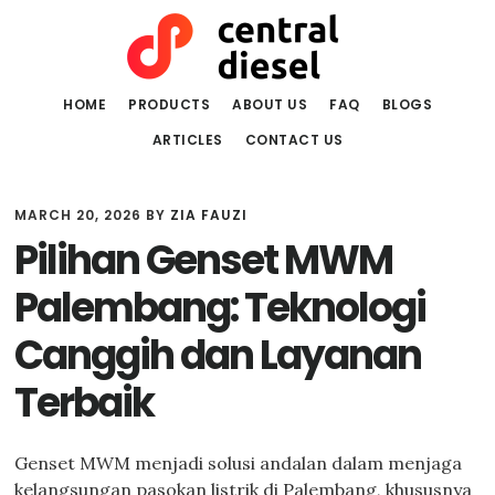
Skip
Skip
to
to
main
primary
content
sidebar
HOME
PRODUCTS
ABOUT US
FAQ
BLOGS
ARTICLES
CONTACT US
MARCH 20, 2026
BY
ZIA FAUZI
Pilihan Genset MWM
Palembang: Teknologi
Canggih dan Layanan
Terbaik
Genset MWM menjadi solusi andalan dalam menjaga
kelangsungan pasokan listrik di Palembang, khususnya