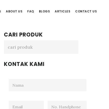
S
ABOUT US
FAQ
BLOGS
ARTICLES
CONTACT US
Primary
CARI PRODUK
Sidebar
KONTAK KAMI