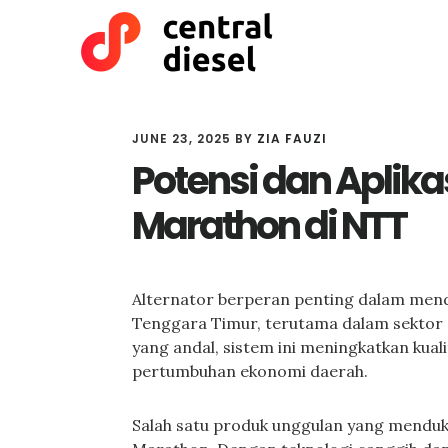
Skip
Skip
to
to
main
primary
content
sidebar
JUNE 23, 2025
BY
ZIA FAUZI
Potensi dan Aplikas
Marathon di NTT
Alternator berperan penting dalam mend
Tenggara Timur, terutama dalam sektor e
yang andal, sistem ini meningkatkan ku
pertumbuhan ekonomi daerah.
Salah satu produk unggulan yang menduku