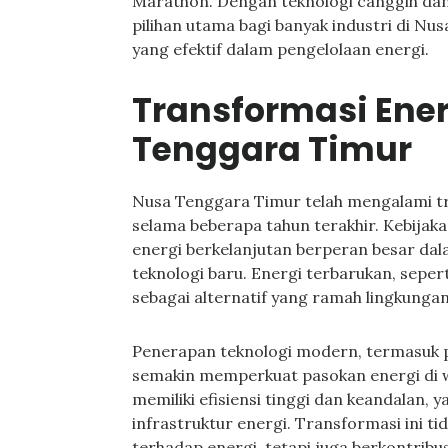
Marathon. Dengan teknologi canggih dan 
pilihan utama bagi banyak industri di Nu
yang efektif dalam pengelolaan energi.
Transformasi Ener
Tenggara Timur
Nusa Tenggara Timur telah mengalami tr
selama beberapa tahun terakhir. Kebija
energi berkelanjutan berperan besar d
teknologi baru. Energi terbarukan, seper
sebagai alternatif yang ramah lingkungan
Penerapan teknologi modern, termasuk 
semakin memperkuat pasokan energi di wi
memiliki efisiensi tinggi dan keandala
infrastruktur energi. Transformasi ini 
terhadap energi, tetapi juga berkontrib