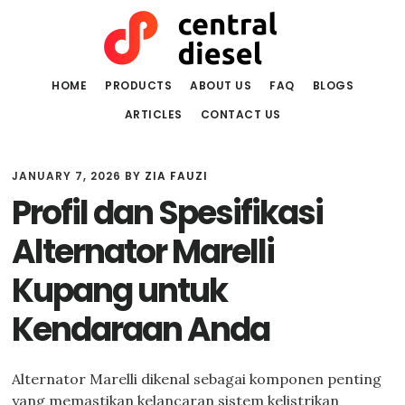
Skip
Skip
to
to
main
primary
content
sidebar
HOME
PRODUCTS
ABOUT US
FAQ
BLOGS
ARTICLES
CONTACT US
JANUARY 7, 2026
BY
ZIA FAUZI
Profil dan Spesifikasi
Alternator Marelli
Kupang untuk
Kendaraan Anda
Alternator Marelli dikenal sebagai komponen penting
yang memastikan kelancaran sistem kelistrikan