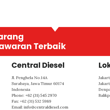
arang
awaran Terbaik
Central Diesel
Lo
Jl. Penghela No.14A
Jakar
Surabaya
,
Jawa Timur
60174
Jakar
Indonesia
Denpa
Phone:
+62 (31) 545 2970
Balik
Fax:
+62 (31) 532 5989
Email:
info@centraldiesel.com