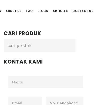
S
ABOUT US
FAQ
BLOGS
ARTICLES
CONTACT US
Primary
CARI PRODUK
Sidebar
KONTAK KAMI