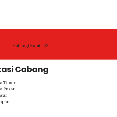
Hubungi Kami
kasi Cabang
ta Timur
ta Pusat
sar
papan