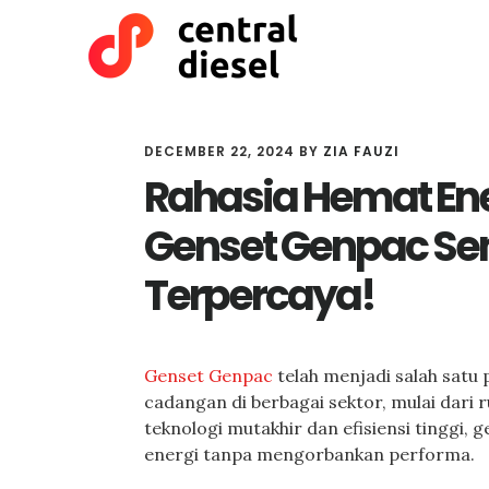
Skip
Skip
to
to
main
primary
content
sidebar
DECEMBER 22, 2024
BY
ZIA FAUZI
Rahasia Hemat Ene
Genset Genpac S
Terpercaya!
Genset Genpac
telah menjadi salah satu 
cadangan di berbagai sektor, mulai dari
teknologi mutakhir dan efisiensi tinggi
energi tanpa mengorbankan performa.