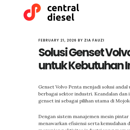
Skip
Skip
to
to
main
primary
content
sidebar
FEBRUARY 21, 2026
BY
ZIA FAUZI
Solusi Genset Volv
untuk Kebutuhan I
Genset Volvo Penta menjadi solusi andal 
berbagai sektor industri. Keandalan dan 
genset ini sebagai pilihan utama di Mojok
Dengan sistem manajemen mesin pintar d
menawarkan efisiensi serta kemudahan d