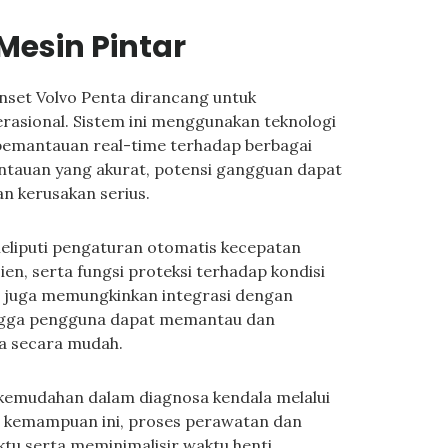
esin Pintar
set Volvo Penta dirancang untuk
erasional. Sistem ini menggunakan teknologi
pemantauan real-time terhadap berbagai
tauan yang akurat, potensi gangguan dapat
n kerusakan serius.
meliputi pengaturan otomatis kecepatan
ien, serta fungsi proteksi terhadap kondisi
ni juga memungkinkan integrasi dengan
hingga pengguna dapat memantau dan
da secara mudah.
 kemudahan dalam diagnosa kendala melalui
n kemampuan ini, proses perawatan dan
ktu serta meminimalisir waktu henti