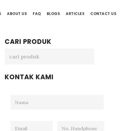
S
ABOUT US
FAQ
BLOGS
ARTICLES
CONTACT US
Primary
CARI PRODUK
Sidebar
KONTAK KAMI