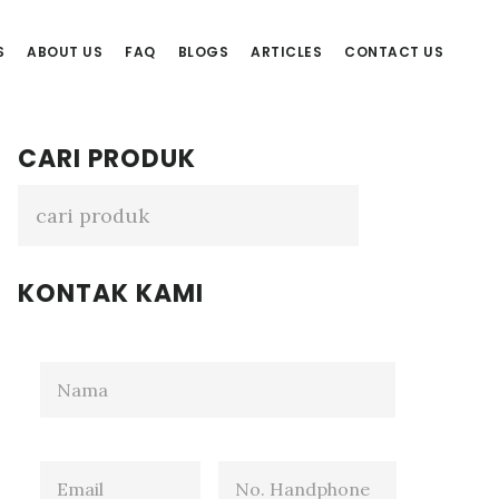
S
ABOUT US
FAQ
BLOGS
ARTICLES
CONTACT US
Primary
CARI PRODUK
Sidebar
KONTAK KAMI