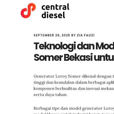
Skip
Skip
to
to
main
primary
content
sidebar
SEPTEMBER 29, 2025
BY
ZIA FAUZI
Teknologi dan Mod
Somer Bekasi untuk 
Generator Leroy Somer dikenal dengan t
tinggi dan keandalan dalam berbagai apli
komponen berkualitas dan inovasi meka
serta daya tahan.
Berbagai tipe dan model generator Leroy 