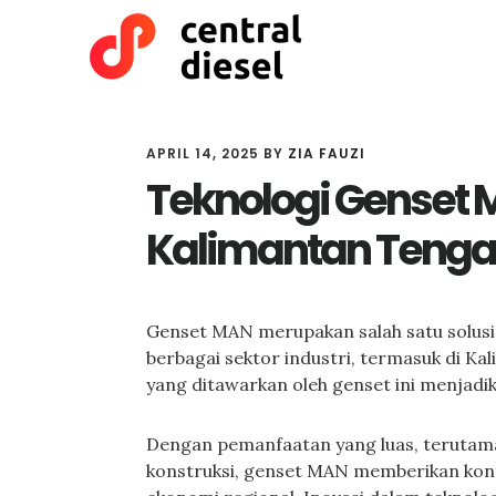
Skip
Skip
to
to
main
primary
content
sidebar
APRIL 14, 2025
BY
ZIA FAUZI
Teknologi Genset M
Kalimantan Teng
Genset MAN merupakan salah satu solusi
berbagai sektor industri, termasuk di Ka
yang ditawarkan oleh genset ini menjadik
Dengan pemanfaatan yang luas, terutam
konstruksi, genset MAN memberikan kont