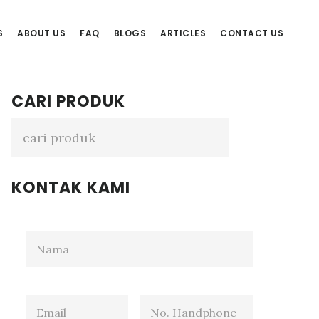
S
ABOUT US
FAQ
BLOGS
ARTICLES
CONTACT US
Primary
CARI PRODUK
Sidebar
KONTAK KAMI