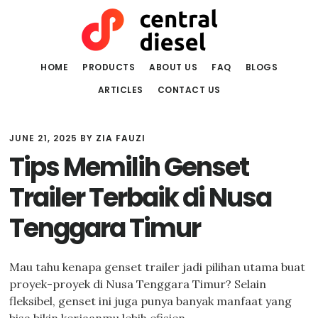
Skip
Skip
to
to
main
primary
content
sidebar
HOME
PRODUCTS
ABOUT US
FAQ
BLOGS
ARTICLES
CONTACT US
JUNE 21, 2025
BY
ZIA FAUZI
Tips Memilih Genset
Trailer Terbaik di Nusa
Tenggara Timur
Mau tahu kenapa genset trailer jadi pilihan utama buat
proyek-proyek di Nusa Tenggara Timur? Selain
fleksibel, genset ini juga punya banyak manfaat yang