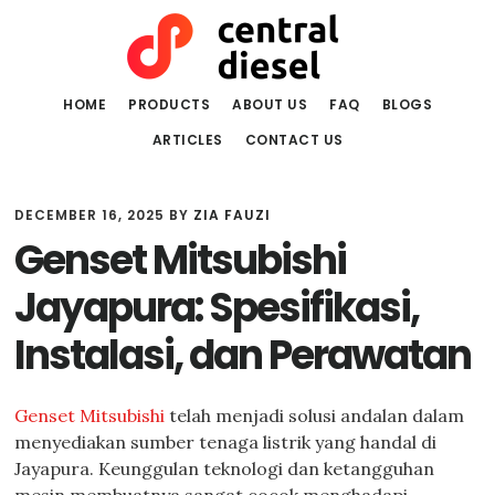
Skip
Skip
to
to
main
primary
content
sidebar
HOME
PRODUCTS
ABOUT US
FAQ
BLOGS
ARTICLES
CONTACT US
DECEMBER 16, 2025
BY
ZIA FAUZI
Genset Mitsubishi
Jayapura: Spesifikasi,
Instalasi, dan Perawatan
Genset Mitsubishi
telah menjadi solusi andalan dalam
menyediakan sumber tenaga listrik yang handal di
Jayapura. Keunggulan teknologi dan ketangguhan