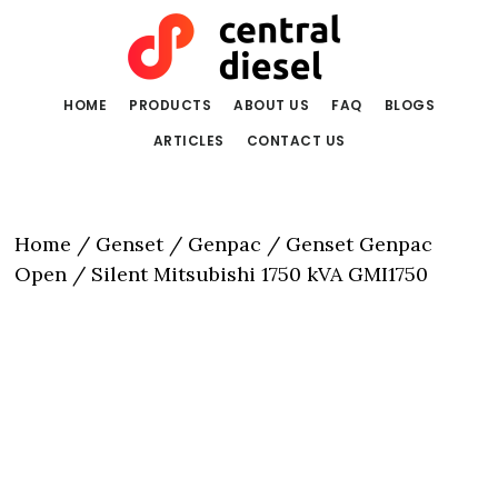
Skip
Skip
to
to
main
primary
content
sidebar
HOME
PRODUCTS
ABOUT US
FAQ
BLOGS
ARTICLES
CONTACT US
Home
/
Genset
/
Genpac
/ Genset Genpac
Open / Silent Mitsubishi 1750 kVA GMI1750