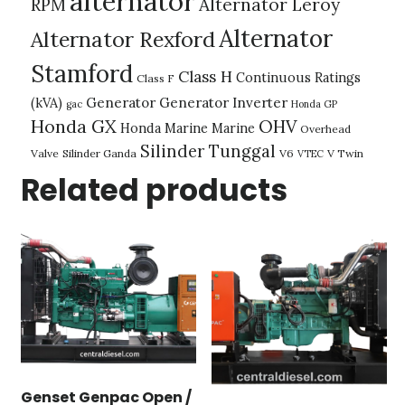
alternator
Alternator Leroy
RPM
Alternator
Alternator Rexford
Stamford
Class H
Continuous Ratings
Class F
(kVA)
Generator
Generator Inverter
gac
Honda GP
Honda GX
OHV
Honda Marine
Marine
Overhead
Silinder Tunggal
Valve
Silinder Ganda
V6
V Twin
VTEC
Related products
Genset Genpac Open /