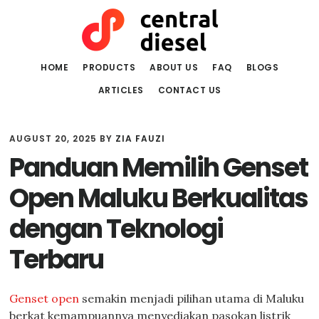
Skip
Skip
to
to
main
primary
content
sidebar
HOME
PRODUCTS
ABOUT US
FAQ
BLOGS
ARTICLES
CONTACT US
AUGUST 20, 2025
BY
ZIA FAUZI
Panduan Memilih Genset
Open Maluku Berkualitas
dengan Teknologi
Terbaru
Genset open
semakin menjadi pilihan utama di Maluku
berkat kemampuannya menyediakan pasokan listrik