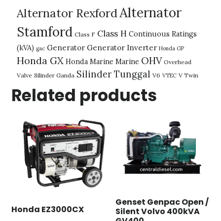
Alternator
Alternator Rexford
Stamford
Class H
Continuous Ratings
Class F
(kVA)
Generator
Generator Inverter
gac
Honda GP
Honda GX
OHV
Honda Marine
Marine
Overhead
Silinder Tunggal
Valve
Silinder Ganda
V6
V Twin
VTEC
Related products
Genset Genpac Open /
Honda EZ3000CX
Silent Volvo 400kVA
GV400