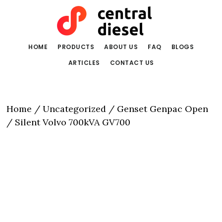
Skip
Skip
to
to
main
primary
content
sidebar
HOME
PRODUCTS
ABOUT US
FAQ
BLOGS
ARTICLES
CONTACT US
Home
/
Uncategorized
/ Genset Genpac Open
/ Silent Volvo 700kVA GV700