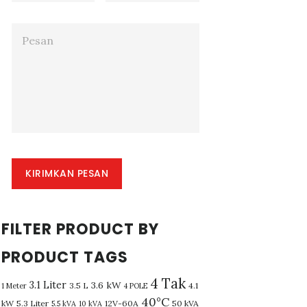
KIRIMKAN PESAN
FILTER PRODUCT BY
PRODUCT TAGS
4 Tak
3.1 Liter
3.6 kW
3.5 L
4.1
1 Meter
4 POLE
40°C
kW
5.3 Liter
12V-60A
50 kVA
5.5 kVA
10 kVA