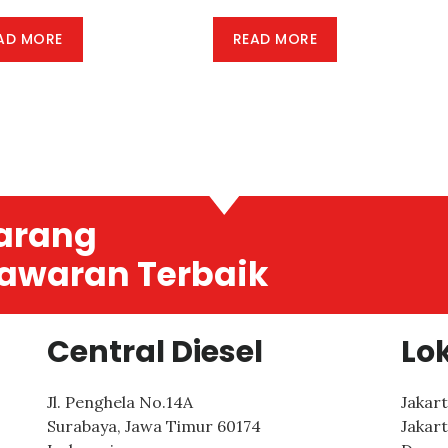
AD MORE
READ MORE
arang
awaran Terbaik
Central Diesel
Lo
Jl. Penghela No.14A
Jakar
Surabaya
,
Jawa Timur
60174
Jakar