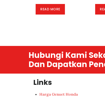
READ MORE
RE
Hubungi Kami Sek
Dan Dapatkan Pen
Links
Harga Genset Honda