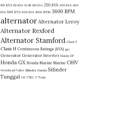
250 kVA
60 kVA
85 kVA
300 kVA
450
91 dB
160 kVA
3600 RPM
500 kVA
kVA
600 kVA
1800 RPM
alternator
Alternator Leroy
Alternator Rexford
Alternator Stamford
Class F
Class H
Continuous Ratings (kVA)
gac
Generator
Generator Inverter
Honda GP
Honda GX
OHV
Honda Marine
Marine
Silinder
Overhead Valve
Silinder Ganda
Tunggal
V6
V Twin
VTEC