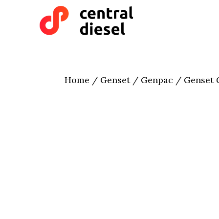
Skip
Skip
to
to
main
primary
content
sidebar
Home
/
Genset
/
Genpac
/ Genset G