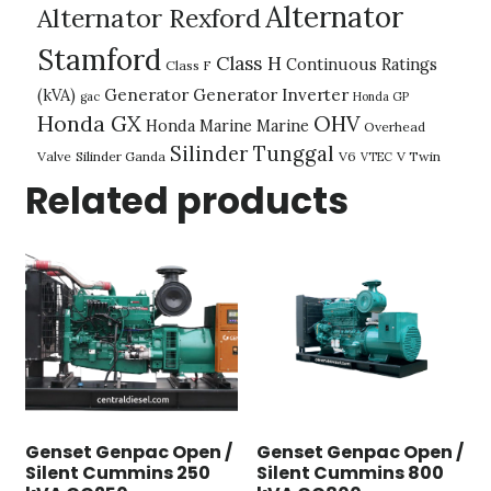
Alternator
Alternator Rexford
Stamford
Class H
Continuous Ratings
Class F
(kVA)
Generator
Generator Inverter
gac
Honda GP
Honda GX
OHV
Honda Marine
Marine
Overhead
Silinder Tunggal
Valve
Silinder Ganda
V6
V Twin
VTEC
Related products
Genset Genpac Open /
Genset Genpac Open /
Silent Cummins 250
Silent Cummins 800