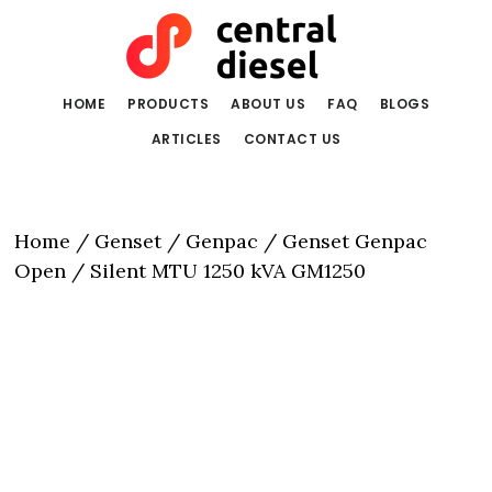
Skip
Skip
to
to
main
primary
content
sidebar
HOME
PRODUCTS
ABOUT US
FAQ
BLOGS
ARTICLES
CONTACT US
Home
/
Genset
/
Genpac
/ Genset Genpac
Open / Silent MTU 1250 kVA GM1250